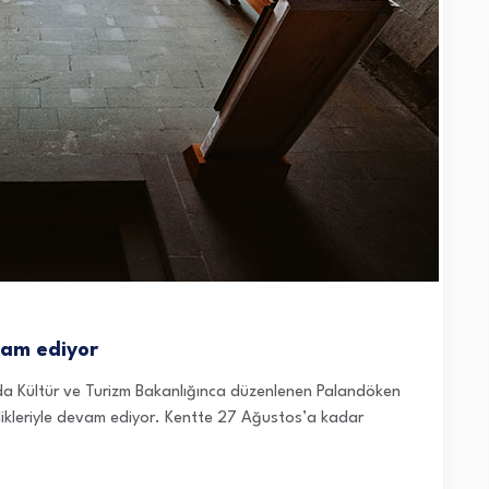
vam ediyor
’da Kültür ve Turizm Bakanlığınca düzenlenen Palandöken
inlikleriyle devam ediyor. Kentte 27 Ağustos’a kadar