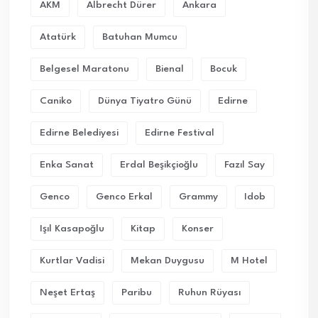
AKM
Albrecht Dürer
Ankara
Atatürk
Batuhan Mumcu
Belgesel Maratonu
Bienal
Bocuk
Caniko
Dünya Tiyatro Günü
Edirne
Edirne Belediyesi
Edirne Festival
Enka Sanat
Erdal Beşikçioğlu
Fazıl Say
Genco
Genco Erkal
Grammy
Idob
Işıl Kasapoğlu
Kitap
Konser
Kurtlar Vadisi
Mekan Duygusu
M Hotel
Neşet Ertaş
Paribu
Ruhun Rüyası