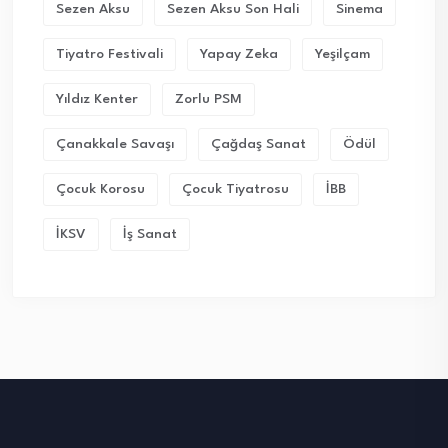
Sezen Aksu
Sezen Aksu Son Hali
Sinema
Tiyatro Festivali
Yapay Zeka
Yeşilçam
Yıldız Kenter
Zorlu PSM
Çanakkale Savaşı
Çağdaş Sanat
Ödül
Çocuk Korosu
Çocuk Tiyatrosu
İBB
İKSV
İş Sanat