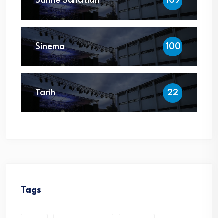
Sahne Sanatları
109
Sinema
100
Tarih
22
Tags