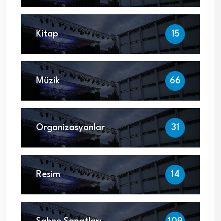
Kitap
15
Müzik
66
Organizasyonlar
31
Resim
14