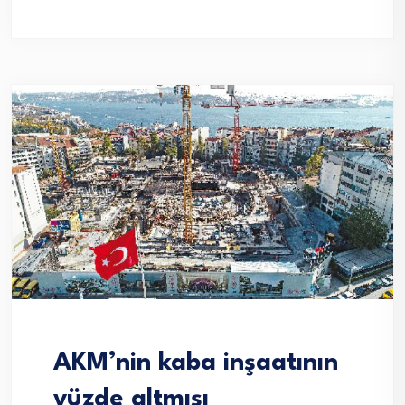
AKM’nin kaba inşaatının
yüzde altmışı