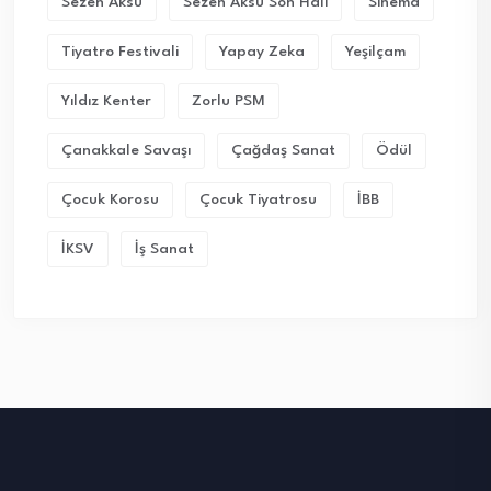
Sezen Aksu
Sezen Aksu Son Hali
Sinema
Tiyatro Festivali
Yapay Zeka
Yeşilçam
Yıldız Kenter
Zorlu PSM
Çanakkale Savaşı
Çağdaş Sanat
Ödül
Çocuk Korosu
Çocuk Tiyatrosu
İBB
İKSV
İş Sanat