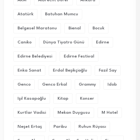
Atatürk
Batuhan Mumcu
Belgesel Maratonu
Bienal
Bocuk
Caniko
Dünya Tiyatro Günü
Edirne
Edirne Belediyesi
Edirne Festival
Enka Sanat
Erdal Beşikçioğlu
Fazıl Say
Genco
Genco Erkal
Grammy
Idob
Işıl Kasapoğlu
Kitap
Konser
Kurtlar Vadisi
Mekan Duygusu
M Hotel
Neşet Ertaş
Paribu
Ruhun Rüyası