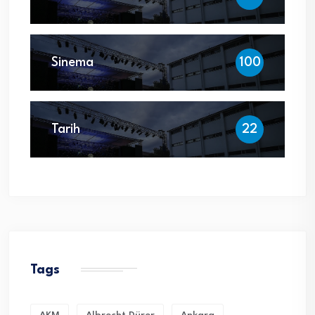
Sinema
100
Tarih
22
Tags
AKM
Albrecht Dürer
Ankara