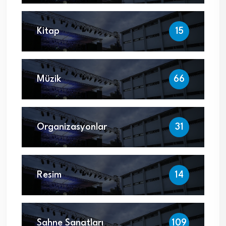
Kitap
15
Müzik
66
Organizasyonlar
31
Resim
14
Sahne Sanatları
109