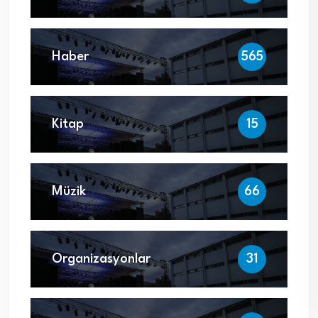
Haber
565
Kitap
15
Müzik
66
Organizasyonlar
31