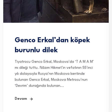
Genco Erkal’dan köpek
burunlu dilek
Tiyatrocu Genco Erkal, Moskova’da ‘T A M A M’
mı dileği tuttu. Nâzım Hikmet’in vefatının 55’inci
yılı dolayısıyla Rusya’nın Moskova kentinde
bulunan Genco Erkal, Moskova Metrosu’nun
‘Devrim’ durağında bulunan...
Devam