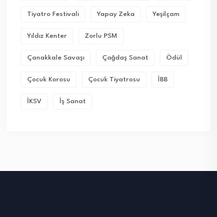
Tiyatro Festivali
Yapay Zeka
Yeşilçam
Yıldız Kenter
Zorlu PSM
Çanakkale Savaşı
Çağdaş Sanat
Ödül
Çocuk Korosu
Çocuk Tiyatrosu
İBB
İKSV
İş Sanat