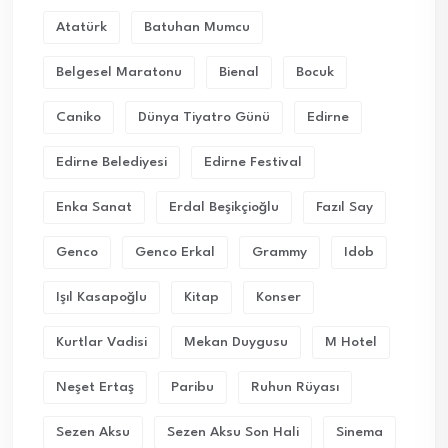
Atatürk
Batuhan Mumcu
Belgesel Maratonu
Bienal
Bocuk
Caniko
Dünya Tiyatro Günü
Edirne
Edirne Belediyesi
Edirne Festival
Enka Sanat
Erdal Beşikçioğlu
Fazıl Say
Genco
Genco Erkal
Grammy
Idob
Işıl Kasapoğlu
Kitap
Konser
Kurtlar Vadisi
Mekan Duygusu
M Hotel
Neşet Ertaş
Paribu
Ruhun Rüyası
Sezen Aksu
Sezen Aksu Son Hali
Sinema