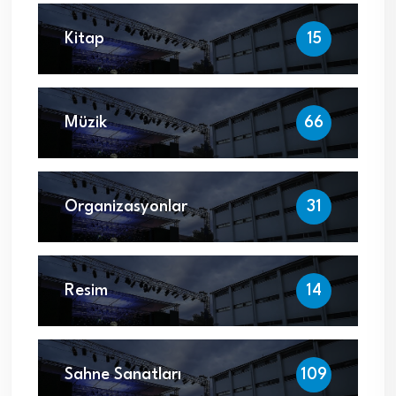
Kitap
15
Müzik
66
Organizasyonlar
31
Resim
14
Sahne Sanatları
109