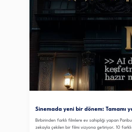
Sinemada yeni bir dönem: Tamamı ya
Birbirinden farklı filmlere ev sahipliği yapan Pari
zekayla çekilen bir filmi vizyona getiriyor. 10 fark