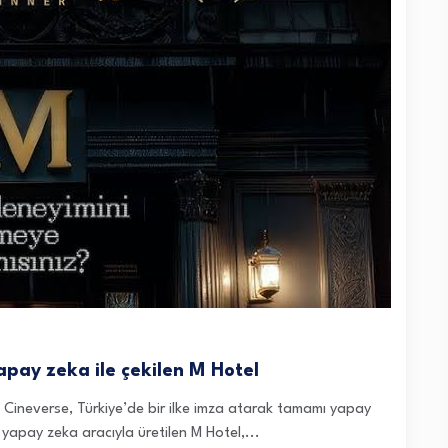
pay zeka ile çekilen M Hotel
bu Cineverse, Türkiye’de bir ilke imza atarak tamamı yapay
lı yapay zeka aracıyla üretilen M Hotel,...