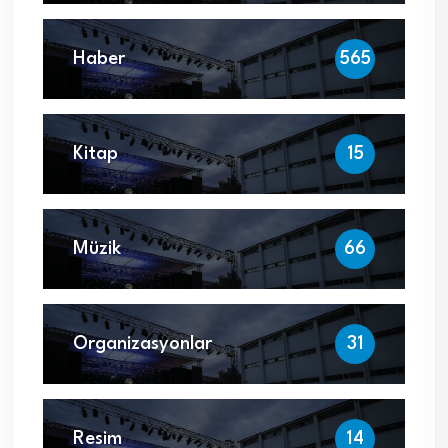
Haber
565
Kitap
15
Müzik
66
Organizasyonlar
31
Resim
14