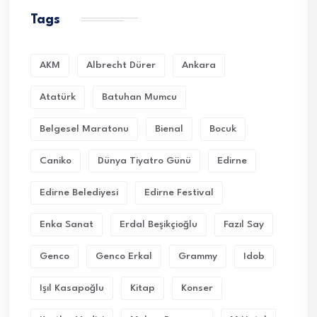
Tags
AKM
Albrecht Dürer
Ankara
Atatürk
Batuhan Mumcu
Belgesel Maratonu
Bienal
Bocuk
Caniko
Dünya Tiyatro Günü
Edirne
Edirne Belediyesi
Edirne Festival
Enka Sanat
Erdal Beşikçioğlu
Fazıl Say
Genco
Genco Erkal
Grammy
Idob
Işıl Kasapoğlu
Kitap
Konser