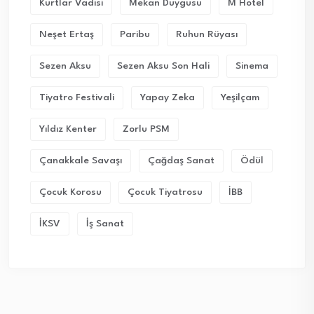
Kurtlar Vadisi
Mekan Duygusu
M Hotel
Neşet Ertaş
Paribu
Ruhun Rüyası
Sezen Aksu
Sezen Aksu Son Hali
Sinema
Tiyatro Festivali
Yapay Zeka
Yeşilçam
Yıldız Kenter
Zorlu PSM
Çanakkale Savaşı
Çağdaş Sanat
Ödül
Çocuk Korosu
Çocuk Tiyatrosu
İBB
İKSV
İş Sanat