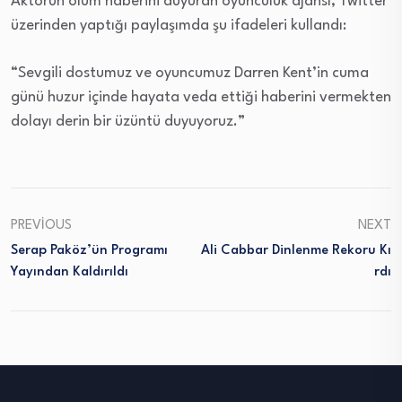
Aktörün ölüm haberini duyuran oyunculuk ajansı, Twitter
üzerinden yaptığı paylaşımda şu ifadeleri kullandı:
“Sevgili dostumuz ve oyuncumuz Darren Kent’in cuma
günü huzur içinde hayata veda ettiği haberini vermekten
dolayı derin bir üzüntü duyuyoruz.”
PREVIOUS
NEXT
Serap Paköz’ün Programı
Ali Cabbar Dinlenme Rekoru Kı
Yayından Kaldırıldı
Rdı