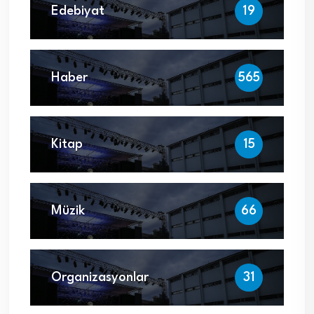
Edebiyat
19
Haber
565
Kitap
15
Müzik
66
Organizasyonlar
31