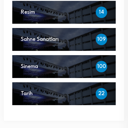
Resim
14
Sahne Sanatları
109
Sinema
100
Tarih
22