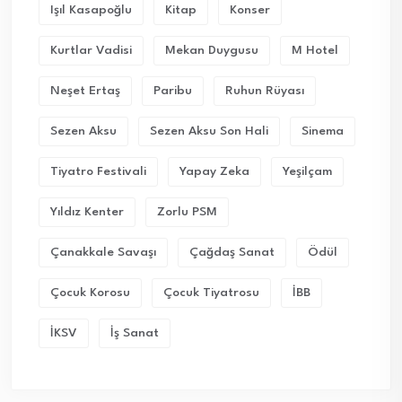
Işıl Kasapoğlu
Kitap
Konser
Kurtlar Vadisi
Mekan Duygusu
M Hotel
Neşet Ertaş
Paribu
Ruhun Rüyası
Sezen Aksu
Sezen Aksu Son Hali
Sinema
Tiyatro Festivali
Yapay Zeka
Yeşilçam
Yıldız Kenter
Zorlu PSM
Çanakkale Savaşı
Çağdaş Sanat
Ödül
Çocuk Korosu
Çocuk Tiyatrosu
İBB
İKSV
İş Sanat