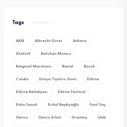
Tags
AKM
Albrecht Dürer
Ankara
Atatürk
Batuhan Mumcu
Belgesel Maratonu
Bienal
Bocuk
Caniko
Dünya Tiyatro Günü
Edirne
Edirne Belediyesi
Edirne Festival
Enka Sanat
Erdal Beşikçioğlu
Fazıl Say
Genco
Genco Erkal
Grammy
Idob