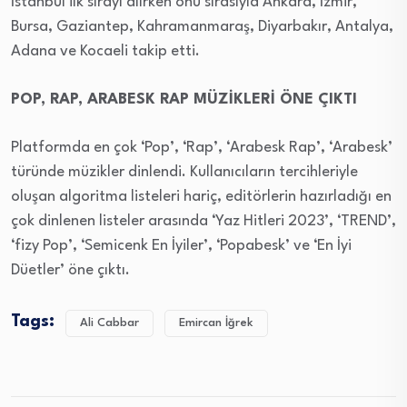
İstanbul ilk sırayı alırken onu sırasıyla Ankara, İzmir,
Bursa, Gaziantep, Kahramanmaraş, Diyarbakır, Antalya,
Adana ve Kocaeli takip etti.
POP, RAP, ARABESK RAP MÜZİKLERİ ÖNE ÇIKTI
Platformda en çok ‘Pop’, ‘Rap’, ‘Arabesk Rap’, ‘Arabesk’
türünde müzikler dinlendi. Kullanıcıların tercihleriyle
oluşan algoritma listeleri hariç, editörlerin hazırladığı en
çok dinlenen listeler arasında ‘Yaz Hitleri 2023’, ‘TREND’,
‘fizy Pop’, ‘Semicenk En İyiler’, ‘Popabesk’ ve ‘En İyi
Düetler’ öne çıktı.
Tags:
Ali Cabbar
Emircan İğrek