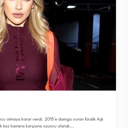
uncu olmaya karar verdi. 2015’e damga vuran Kiralık Aşk
lk kez kamera karşısına oyuncu olarak...