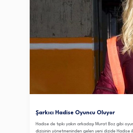
Şarkıcı Hadise Oyuncu Oluyor
Hadise de tıpkı yakın arkadaşı Murat Boz gibi oy
dizisinin yönetmeninden gelen yeni dizide Hadise i