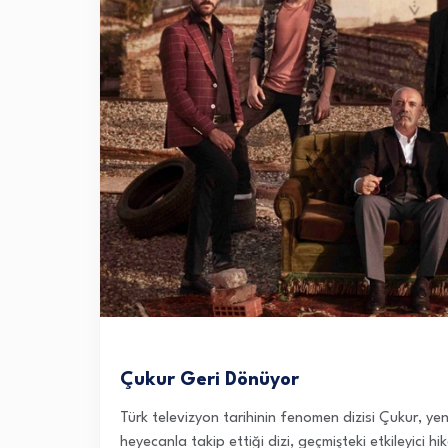
Çukur Geri Dönüyor
Türk televizyon tarihinin fenomen dizisi Çukur, yen
heyecanla takip ettiği dizi, geçmişteki etkileyici h