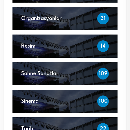
Organizasyonlar
31
Resim
14
Sahne Sanatları
109
Sinema
100
Tarih
22