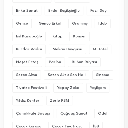
Enka Sanat
Erdal Beşikçioğlu
Fazıl Say
Genco
Genco Erkal
Grammy
Idob
Işıl Kasapoğlu
Kitap
Konser
Kurtlar Vadisi
Mekan Duygusu
M Hotel
Neşet Ertaş
Paribu
Ruhun Rüyası
Sezen Aksu
Sezen Aksu Son Hali
Sinema
Tiyatro Festivali
Yapay Zeka
Yeşilçam
Yıldız Kenter
Zorlu PSM
Çanakkale Savaşı
Çağdaş Sanat
Ödül
Çocuk Korosu
Çocuk Tiyatrosu
İBB