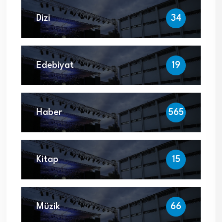
Dizi
34
Edebiyat
19
Haber
565
Kitap
15
Müzik
66