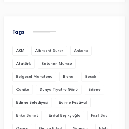
Tags
AKM
Albrecht Dürer
Ankara
Atatürk
Batuhan Mumcu
Belgesel Maratonu
Bienal
Bocuk
Caniko
Dünya Tiyatro Günü
Edirne
Edirne Belediyesi
Edirne Festival
Enka Sanat
Erdal Beşikçioğlu
Fazıl Say
Genco
Genco Erkal
Grammy
Idob