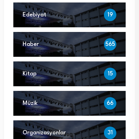
Edebiyat
19
Haber
565
Kitap
15
Müzik
66
Organizasyonlar
31