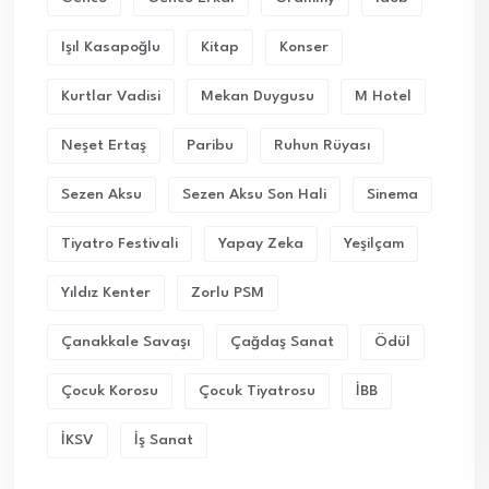
Işıl Kasapoğlu
Kitap
Konser
Kurtlar Vadisi
Mekan Duygusu
M Hotel
Neşet Ertaş
Paribu
Ruhun Rüyası
Sezen Aksu
Sezen Aksu Son Hali
Sinema
Tiyatro Festivali
Yapay Zeka
Yeşilçam
Yıldız Kenter
Zorlu PSM
Çanakkale Savaşı
Çağdaş Sanat
Ödül
Çocuk Korosu
Çocuk Tiyatrosu
İBB
İKSV
İş Sanat