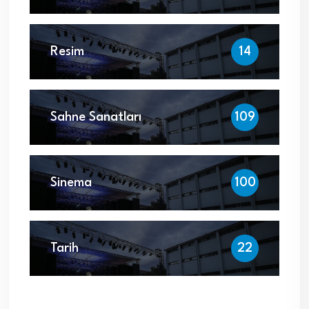
Resim
14
Sahne Sanatları
109
Sinema
100
Tarih
22