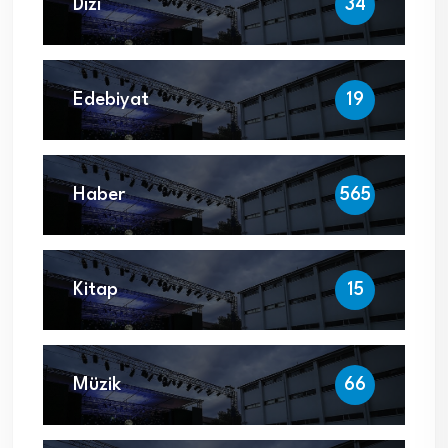
Dizi
34
Edebiyat
19
Haber
565
Kitap
15
Müzik
66