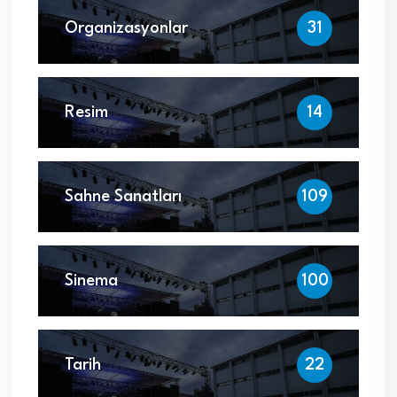
Organizasyonlar
31
Resim
14
Sahne Sanatları
109
Sinema
100
Tarih
22