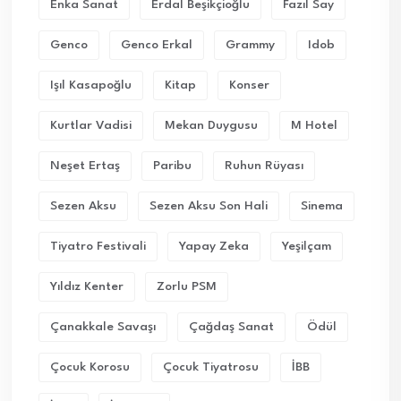
Enka Sanat
Erdal Beşikçioğlu
Fazıl Say
Genco
Genco Erkal
Grammy
Idob
Işıl Kasapoğlu
Kitap
Konser
Kurtlar Vadisi
Mekan Duygusu
M Hotel
Neşet Ertaş
Paribu
Ruhun Rüyası
Sezen Aksu
Sezen Aksu Son Hali
Sinema
Tiyatro Festivali
Yapay Zeka
Yeşilçam
Yıldız Kenter
Zorlu PSM
Çanakkale Savaşı
Çağdaş Sanat
Ödül
Çocuk Korosu
Çocuk Tiyatrosu
İBB