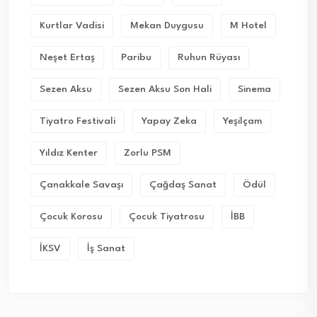
Kurtlar Vadisi
Mekan Duygusu
M Hotel
Neşet Ertaş
Paribu
Ruhun Rüyası
Sezen Aksu
Sezen Aksu Son Hali
Sinema
Tiyatro Festivali
Yapay Zeka
Yeşilçam
Yıldız Kenter
Zorlu PSM
Çanakkale Savaşı
Çağdaş Sanat
Ödül
Çocuk Korosu
Çocuk Tiyatrosu
İBB
İKSV
İş Sanat