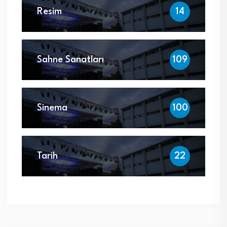
Resim
14
Sahne Sanatları
109
Sinema
100
Tarih
22