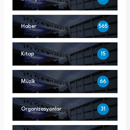
Haber
565
Kitap
15
Müzik
66
Organizasyonlar
31