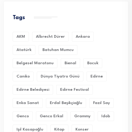
Tags
AKM
Albrecht Dürer
Ankara
Atatürk
Batuhan Mumcu
Belgesel Maratonu
Bienal
Bocuk
Caniko
Dünya Tiyatro Günü
Edirne
Edirne Belediyesi
Edirne Festival
Enka Sanat
Erdal Beşikçioğlu
Fazıl Say
Genco
Genco Erkal
Grammy
Idob
Işıl Kasapoğlu
Kitap
Konser