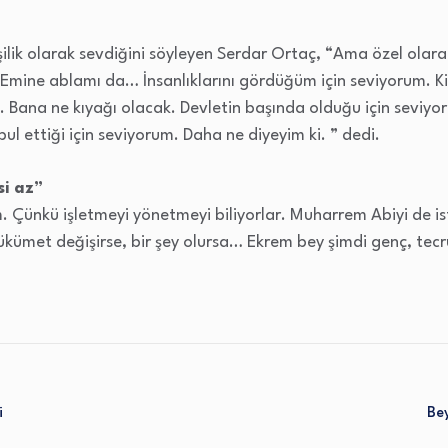
lik olarak sevdiğini söyleyen Serdar Ortaç, “Ama özel olar
m. Emine ablamı da… İnsanlıklarını gördüğüm için seviyorum. 
. Bana ne kıyağı olacak. Devletin başında olduğu için seviyor
bul ettiği için seviyorum. Daha ne diyeyim ki. ” dedi.
si az”
m. Çünkü işletmeyi yönetmeyi biliyorlar. Muharrem Abiyi de is
hükümet değişirse, bir şey olursa… Ekrem bey şimdi genç, tec
i
Bey