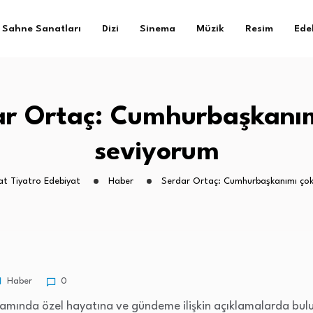
Sahne Sanatları
Dizi
Sinema
Müzik
Resim
Ede
ar Ortaç: Cumhurbaşkanım
seviyorum
at Tiyatro Edebiyat
Haber
Serdar Ortaç: Cumhurbaşkanımı çok
Haber
0
ogramında özel hayatına ve gündeme ilişkin açıklamalarda bu