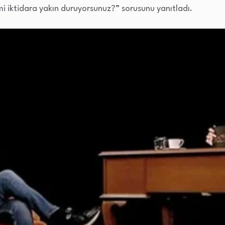
i iktidara yakın duruyorsunuz?” sorusunu yanıtladı.