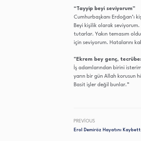
“Tayyip beyi seviyorum”
Cumhurbaşkanı Erdoğan’ı kişi
Beyi kişilik olarak seviyoru
tutarlar. Yakın temasım oldu
için seviyorum. Hatalarını ka
“
Ekrem bey genç, tecrübe
İş adamlarından birini isteri
yarın bir gün Allah korusun 
Basit işler değil bunlar.”
PREVIOUS
Erol Demiröz Hayatını Kaybett