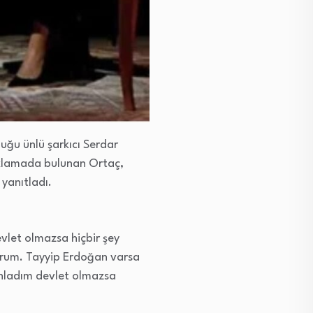
uğu ünlü şarkıcı Serdar
çıklamada bulunan Ortaç,
yanıtladı.
evlet olmazsa hiçbir şey
urum. Tayyip Erdoğan varsa
Anladım devlet olmazsa