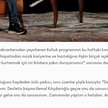
ekranlarından yayınlanan Koltuk programının bu haftaki kon
ayatından müzik kariyerine ve hastalığına ilişkin birçok a
kurtarmak için mi iktidara yakın duruyorsunuz” sorusunu da 
”
olduğunu kaydeden ünlü şarkıcı, soru üzerine şöyle konuştu: “D
mım. Devletin başına Kemal Kılıçdaroğlu geçse onu da savun
sı gelse onu da savunurum. Zamanında yaptım o hataları. 