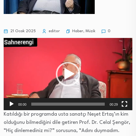
Haber
,
Müzik
21 Ocak 2025
editor
0
Video
oynatıcı
00:00
00:29
Katıldığı bir programda usta sanatçı Neşet Ertaş’ın kim
olduğunu bilmediğini dile getiren Prof. Dr. Celal Şengör,
“Hiç dinlemediniz mi?” sorusuna, “Adını duymadım.