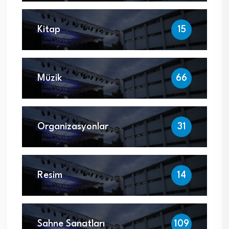
Kitap
15
Müzik
66
Organizasyonlar
31
Resim
14
Sahne Sanatları
109