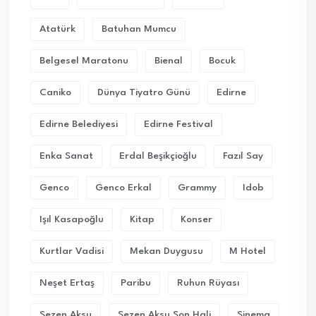
Atatürk
Batuhan Mumcu
Belgesel Maratonu
Bienal
Bocuk
Caniko
Dünya Tiyatro Günü
Edirne
Edirne Belediyesi
Edirne Festival
Enka Sanat
Erdal Beşikçioğlu
Fazıl Say
Genco
Genco Erkal
Grammy
Idob
Işıl Kasapoğlu
Kitap
Konser
Kurtlar Vadisi
Mekan Duygusu
M Hotel
Neşet Ertaş
Paribu
Ruhun Rüyası
Sezen Aksu
Sezen Aksu Son Hali
Sinema