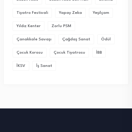
Tiyatro Festivali
Yapay Zeka
Yeşilçam
Yıldız Kenter
Zorlu PSM
Çanakkale Savaşı
Çağdaş Sanat
Ödül
Çocuk Korosu
Çocuk Tiyatrosu
İBB
İKSV
İş Sanat