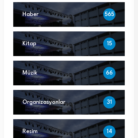
Haber
565
Kitap
15
Müzik
66
Organizasyonlar
31
Resim
14