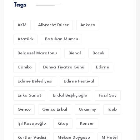
Tags
AKM
Albrecht Dürer
Ankara
Atatürk
Batuhan Mumcu
Belgesel Maratonu
Bienal
Bocuk
Caniko
Dünya Tiyatro Günü
Edirne
Edirne Belediyesi
Edirne Festival
Enka Sanat
Erdal Beşikçioğlu
Fazıl Say
Genco
Genco Erkal
Grammy
Idob
Işıl Kasapoğlu
Kitap
Konser
Kurtlar Vadisi
Mekan Duygusu
M Hotel