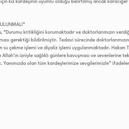
için kız kardeşinin uyumlu olduğu belirtilmiş ancak karaciğer
BULUNMALI”
 “Durumu kritikliğini korumaktadır ve doktorlarımızın verdiği
nması gerektiği bildirilmiştir. Tedavi sürecinde doktorlarımı
ttan su çekme işlemi ve diyaliz işlemi uygulanmaktadır. Hakan
 Allah’ın izniyle sağlıklı günlere kavuşması ve sevenlerine t
z. Yanımızda olan tüm kardeşlerimize sevgilerimizle” ifadeleri