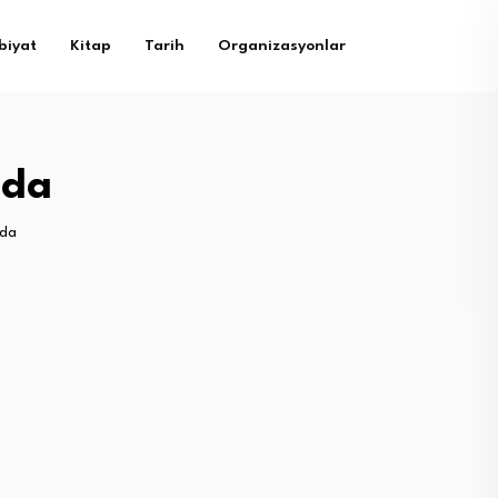
biyat
Kitap
Tarih
Organizasyonlar
mda
mda