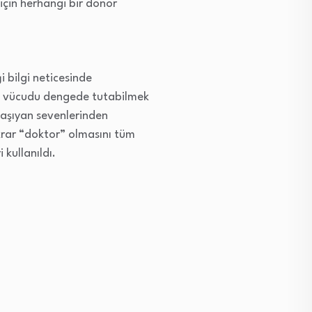
 için herhangi bir donör
 bilgi neticesinde
zın vücudu dengede tutabilmek
 Taşıyan sevenlerinden
ekrar “doktor” olmasını tüm
 kullanıldı.