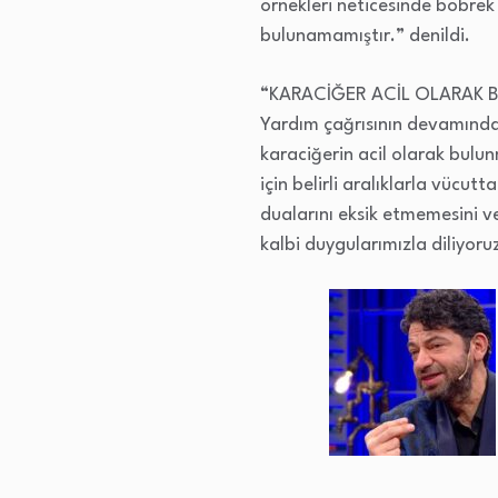
örnekleri neticesinde böbrek 
bulunamamıştır.” denildi.
“KARACİĞER ACİL OLARAK 
Yardım çağrısının devamında,
karaciğerin acil olarak bulu
için belirli aralıklarla vücu
dualarını eksik etmemesini ve
kalbi duygularımızla diliyoru