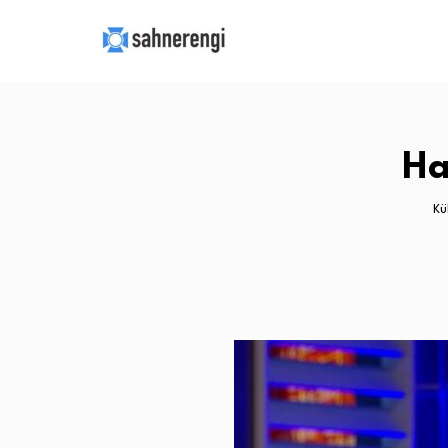
Ha
Kü