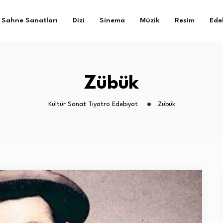
Sahne Sanatları
Dizi
Sinema
Müzik
Resim
Ede
Zübük
Kültür Sanat Tiyatro Edebiyat
Zübük