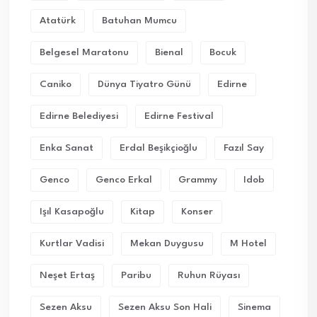
Atatürk
Batuhan Mumcu
Belgesel Maratonu
Bienal
Bocuk
Caniko
Dünya Tiyatro Günü
Edirne
Edirne Belediyesi
Edirne Festival
Enka Sanat
Erdal Beşikçioğlu
Fazıl Say
Genco
Genco Erkal
Grammy
Idob
Işıl Kasapoğlu
Kitap
Konser
Kurtlar Vadisi
Mekan Duygusu
M Hotel
Neşet Ertaş
Paribu
Ruhun Rüyası
Sezen Aksu
Sezen Aksu Son Hali
Sinema