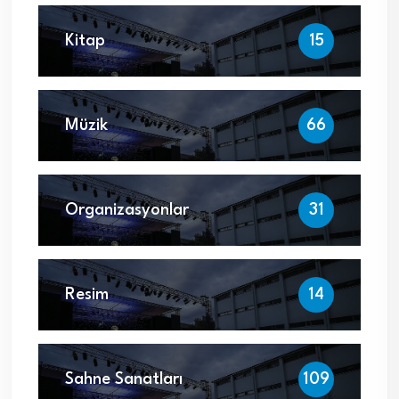
Kitap
15
Müzik
66
Organizasyonlar
31
Resim
14
Sahne Sanatları
109