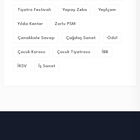
Tiyatro Festivali
Yapay Zeka
Yeşilçam
Yıldız Kenter
Zorlu PSM
Çanakkale Savaşı
Çağdaş Sanat
Ödül
Çocuk Korosu
Çocuk Tiyatrosu
İBB
İKSV
İş Sanat