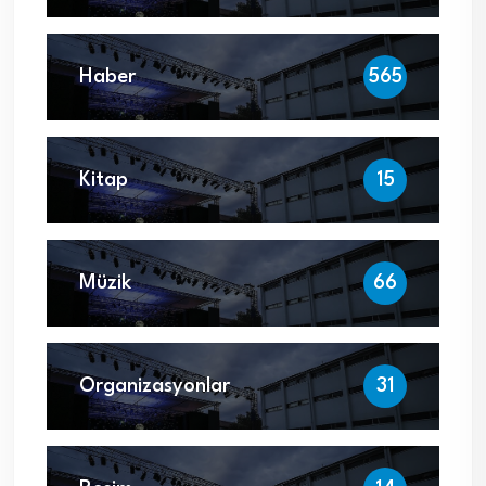
Haber
565
Kitap
15
Müzik
66
Organizasyonlar
31