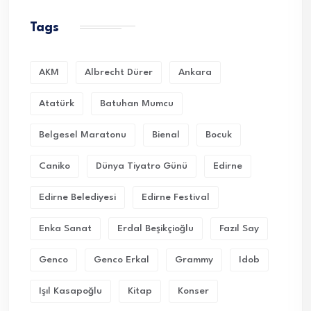
Tags
AKM
Albrecht Dürer
Ankara
Atatürk
Batuhan Mumcu
Belgesel Maratonu
Bienal
Bocuk
Caniko
Dünya Tiyatro Günü
Edirne
Edirne Belediyesi
Edirne Festival
Enka Sanat
Erdal Beşikçioğlu
Fazıl Say
Genco
Genco Erkal
Grammy
Idob
Işıl Kasapoğlu
Kitap
Konser