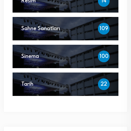
Resim
14
Sahne Sanatları
109
Sinema
100
Tarih
22