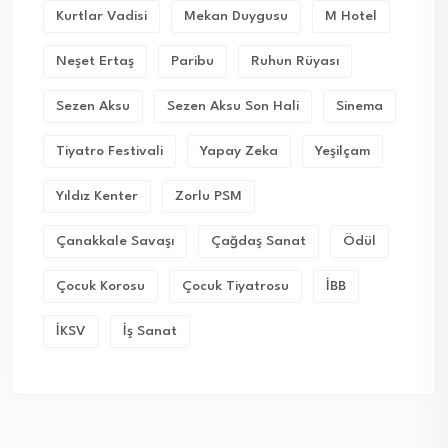
Kurtlar Vadisi
Mekan Duygusu
M Hotel
Neşet Ertaş
Paribu
Ruhun Rüyası
Sezen Aksu
Sezen Aksu Son Hali
Sinema
Tiyatro Festivali
Yapay Zeka
Yeşilçam
Yıldız Kenter
Zorlu PSM
Çanakkale Savaşı
Çağdaş Sanat
Ödül
Çocuk Korosu
Çocuk Tiyatrosu
İBB
İKSV
İş Sanat