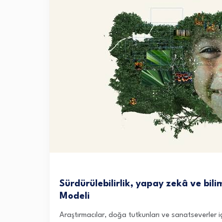
Sürdürülebilirlik, yapay zekâ ve bil
Modeli
Araştırmacılar, doğa tutkunları ve sanatseverler iç