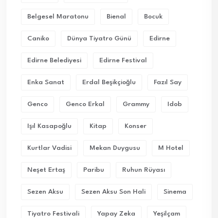
Belgesel Maratonu
Bienal
Bocuk
Caniko
Dünya Tiyatro Günü
Edirne
Edirne Belediyesi
Edirne Festival
Enka Sanat
Erdal Beşikçioğlu
Fazıl Say
Genco
Genco Erkal
Grammy
Idob
Işıl Kasapoğlu
Kitap
Konser
Kurtlar Vadisi
Mekan Duygusu
M Hotel
Neşet Ertaş
Paribu
Ruhun Rüyası
Sezen Aksu
Sezen Aksu Son Hali
Sinema
Tiyatro Festivali
Yapay Zeka
Yeşilçam