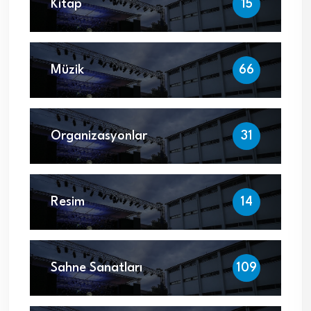
Kitap
15
Müzik
66
Organizasyonlar
31
Resim
14
Sahne Sanatları
109