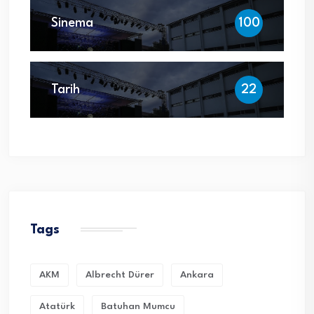
Sinema
100
Tarih
22
Tags
AKM
Albrecht Dürer
Ankara
Atatürk
Batuhan Mumcu