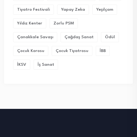
Tiyatro Festivali
Yapay Zeka
Yeşilçam
Yıldız Kenter
Zorlu PSM
Çanakkale Savaşı
Çağdaş Sanat
Ödül
Çocuk Korosu
Çocuk Tiyatrosu
İBB
İKSV
İş Sanat