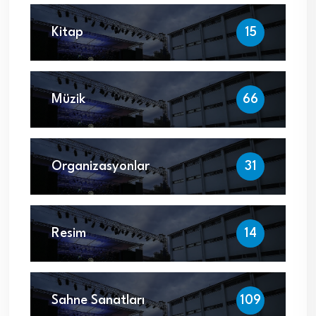
Kitap
15
Müzik
66
Organizasyonlar
31
Resim
14
Sahne Sanatları
109