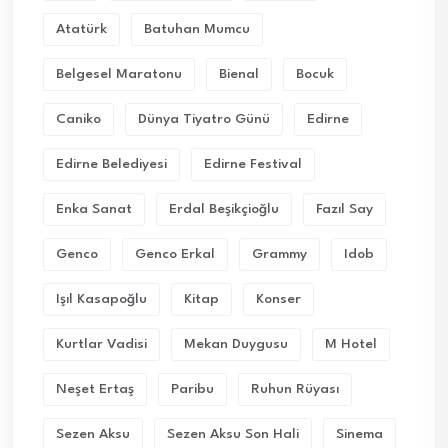
Atatürk
Batuhan Mumcu
Belgesel Maratonu
Bienal
Bocuk
Caniko
Dünya Tiyatro Günü
Edirne
Edirne Belediyesi
Edirne Festival
Enka Sanat
Erdal Beşikçioğlu
Fazıl Say
Genco
Genco Erkal
Grammy
Idob
Işıl Kasapoğlu
Kitap
Konser
Kurtlar Vadisi
Mekan Duygusu
M Hotel
Neşet Ertaş
Paribu
Ruhun Rüyası
Sezen Aksu
Sezen Aksu Son Hali
Sinema