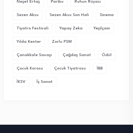
Neşet Ertaş
Paribu
Ruhun Rüyası
Sezen Aksu
Sezen Aksu Son Hali
Sinema
Tiyatro Festivali
Yapay Zeka
Yeşilçam
Yıldız Kenter
Zorlu PSM
Çanakkale Savaşı
Çağdaş Sanat
Ödül
Çocuk Korosu
Çocuk Tiyatrosu
İBB
İKSV
İş Sanat