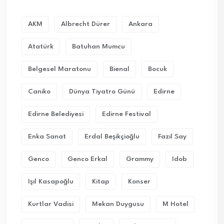
AKM
Albrecht Dürer
Ankara
Atatürk
Batuhan Mumcu
Belgesel Maratonu
Bienal
Bocuk
Caniko
Dünya Tiyatro Günü
Edirne
Edirne Belediyesi
Edirne Festival
Enka Sanat
Erdal Beşikçioğlu
Fazıl Say
Genco
Genco Erkal
Grammy
Idob
Işıl Kasapoğlu
Kitap
Konser
Kurtlar Vadisi
Mekan Duygusu
M Hotel