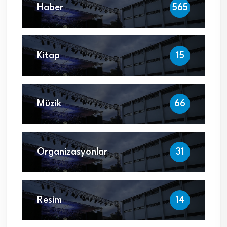
Haber
565
Kitap
15
Müzik
66
Organizasyonlar
31
Resim
14