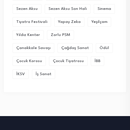
Sezen Aksu
Sezen Aksu Son Hali
Sinema
Tiyatro Festivali
Yapay Zeka
Yeşilçam
Yıldız Kenter
Zorlu PSM
Çanakkale Savaşı
Çağdaş Sanat
Ödül
Çocuk Korosu
Çocuk Tiyatrosu
İBB
İKSV
İş Sanat