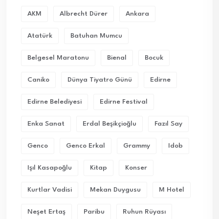
AKM
Albrecht Dürer
Ankara
Atatürk
Batuhan Mumcu
Belgesel Maratonu
Bienal
Bocuk
Caniko
Dünya Tiyatro Günü
Edirne
Edirne Belediyesi
Edirne Festival
Enka Sanat
Erdal Beşikçioğlu
Fazıl Say
Genco
Genco Erkal
Grammy
Idob
Işıl Kasapoğlu
Kitap
Konser
Kurtlar Vadisi
Mekan Duygusu
M Hotel
Neşet Ertaş
Paribu
Ruhun Rüyası