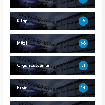
Kitap
15
Müzik
66
Organizasyonlar
31
Resim
14