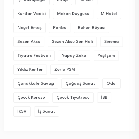
Kurtlar Vadisi
Mekan Duygusu
M Hotel
Neşet Ertaş
Paribu
Ruhun Rüyası
Sezen Aksu
Sezen Aksu Son Hali
Sinema
Tiyatro Festivali
Yapay Zeka
Yeşilçam
Yıldız Kenter
Zorlu PSM
Çanakkale Savaşı
Çağdaş Sanat
Ödül
Çocuk Korosu
Çocuk Tiyatrosu
İBB
İKSV
İş Sanat