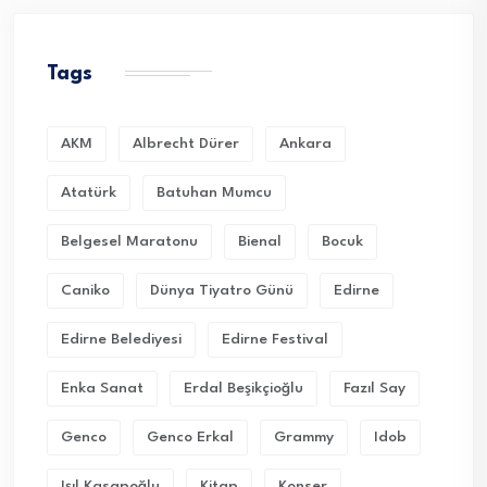
Tags
AKM
Albrecht Dürer
Ankara
Atatürk
Batuhan Mumcu
Belgesel Maratonu
Bienal
Bocuk
Caniko
Dünya Tiyatro Günü
Edirne
Edirne Belediyesi
Edirne Festival
Enka Sanat
Erdal Beşikçioğlu
Fazıl Say
Genco
Genco Erkal
Grammy
Idob
Işıl Kasapoğlu
Kitap
Konser