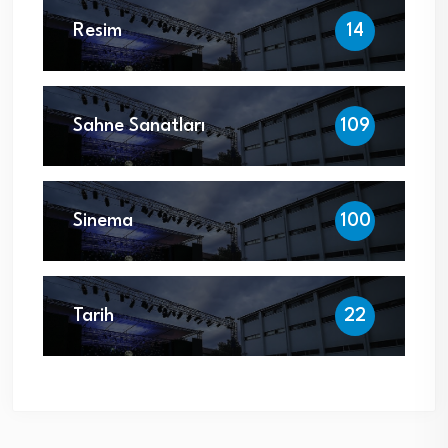
Resim
14
Sahne Sanatları
109
Sinema
100
Tarih
22