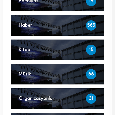
Edebiyat
19
Haber
565
Kitap
15
Müzik
66
Organizasyonlar
31