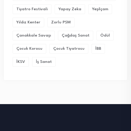
Tiyatro Festivali
Yapay Zeka
Yeşilçam
Yıldız Kenter
Zorlu PSM
Çanakkale Savaşı
Çağdaş Sanat
Ödül
Çocuk Korosu
Çocuk Tiyatrosu
İBB
İKSV
İş Sanat