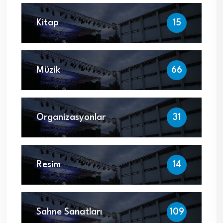
Kitap
15
Müzik
66
Organizasyonlar
31
Resim
14
Sahne Sanatları
109