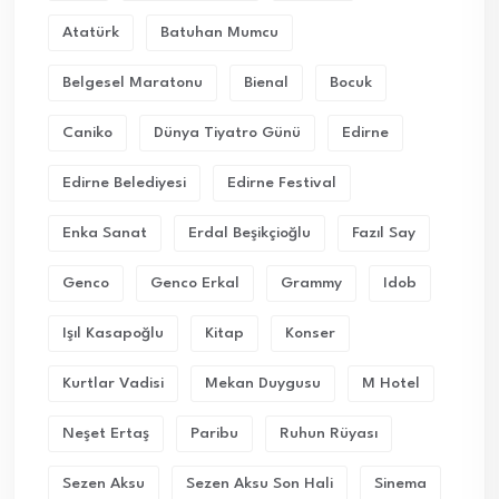
Atatürk
Batuhan Mumcu
Belgesel Maratonu
Bienal
Bocuk
Caniko
Dünya Tiyatro Günü
Edirne
Edirne Belediyesi
Edirne Festival
Enka Sanat
Erdal Beşikçioğlu
Fazıl Say
Genco
Genco Erkal
Grammy
Idob
Işıl Kasapoğlu
Kitap
Konser
Kurtlar Vadisi
Mekan Duygusu
M Hotel
Neşet Ertaş
Paribu
Ruhun Rüyası
Sezen Aksu
Sezen Aksu Son Hali
Sinema