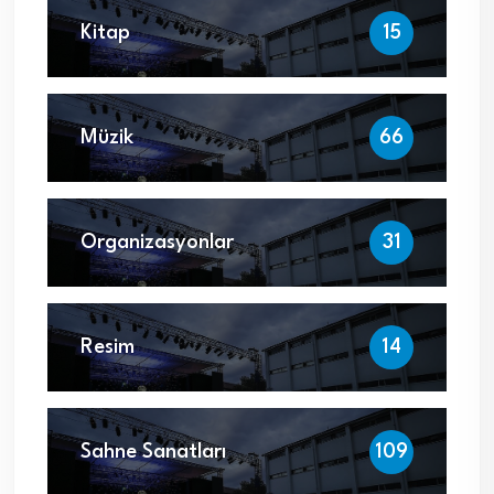
Kitap
15
Müzik
66
Organizasyonlar
31
Resim
14
Sahne Sanatları
109