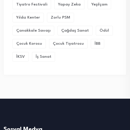
Tiyatro Festivali
Yapay Zeka
Yeşilçam
Yıldız Kenter
Zorlu PSM
Çanakkale Savaşı
Çağdaş Sanat
Ödül
Çocuk Korosu
Çocuk Tiyatrosu
İBB
İKSV
İş Sanat
Sosyal Medya