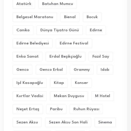
Atatürk
Batuhan Mumcu
Belgesel Maratonu
Bienal
Bocuk
Caniko
Dünya Tiyatro Günü
Edirne
Edirne Belediyesi
Edirne Festival
Enka Sanat
Erdal Beşikçioğlu
Fazıl Say
Genco
Genco Erkal
Grammy
Idob
Işıl Kasapoğlu
Kitap
Konser
Kurtlar Vadisi
Mekan Duygusu
M Hotel
Neşet Ertaş
Paribu
Ruhun Rüyası
Sezen Aksu
Sezen Aksu Son Hali
Sinema