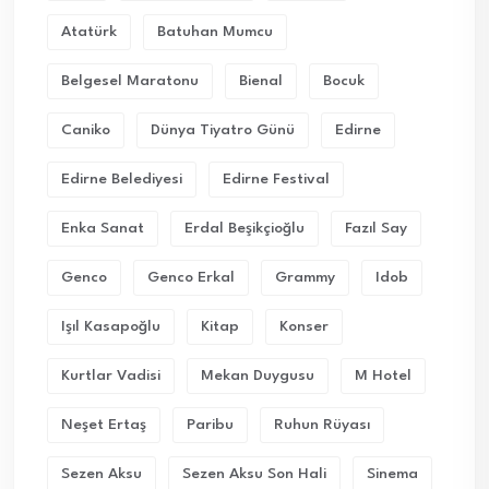
Atatürk
Batuhan Mumcu
Belgesel Maratonu
Bienal
Bocuk
Caniko
Dünya Tiyatro Günü
Edirne
Edirne Belediyesi
Edirne Festival
Enka Sanat
Erdal Beşikçioğlu
Fazıl Say
Genco
Genco Erkal
Grammy
Idob
Işıl Kasapoğlu
Kitap
Konser
Kurtlar Vadisi
Mekan Duygusu
M Hotel
Neşet Ertaş
Paribu
Ruhun Rüyası
Sezen Aksu
Sezen Aksu Son Hali
Sinema