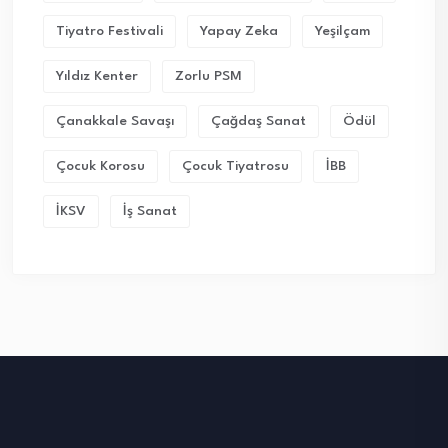
Tiyatro Festivali
Yapay Zeka
Yeşilçam
Yıldız Kenter
Zorlu PSM
Çanakkale Savaşı
Çağdaş Sanat
Ödül
Çocuk Korosu
Çocuk Tiyatrosu
İBB
İKSV
İş Sanat