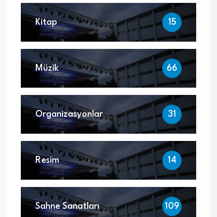
Kitap
15
Müzik
66
Organizasyonlar
31
Resim
14
Sahne Sanatları
109