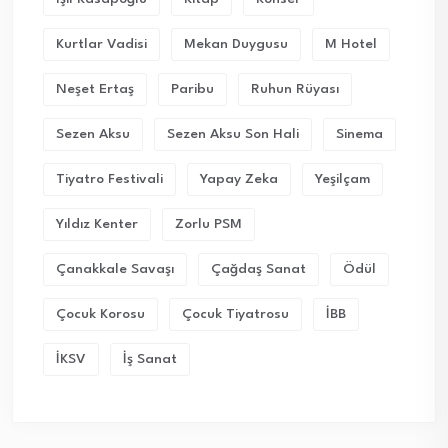
Kurtlar Vadisi
Mekan Duygusu
M Hotel
Neşet Ertaş
Paribu
Ruhun Rüyası
Sezen Aksu
Sezen Aksu Son Hali
Sinema
Tiyatro Festivali
Yapay Zeka
Yeşilçam
Yıldız Kenter
Zorlu PSM
Çanakkale Savaşı
Çağdaş Sanat
Ödül
Çocuk Korosu
Çocuk Tiyatrosu
İBB
İKSV
İş Sanat