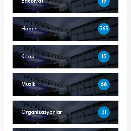
Edebiyat
19
Haber
565
Kitap
15
Müzik
66
Organizasyonlar
31