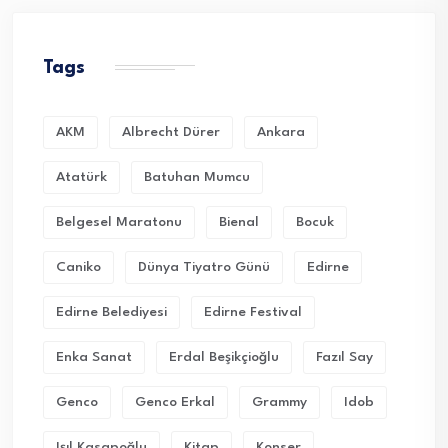
Tags
AKM
Albrecht Dürer
Ankara
Atatürk
Batuhan Mumcu
Belgesel Maratonu
Bienal
Bocuk
Caniko
Dünya Tiyatro Günü
Edirne
Edirne Belediyesi
Edirne Festival
Enka Sanat
Erdal Beşikçioğlu
Fazıl Say
Genco
Genco Erkal
Grammy
Idob
Işıl Kasapoğlu
Kitap
Konser