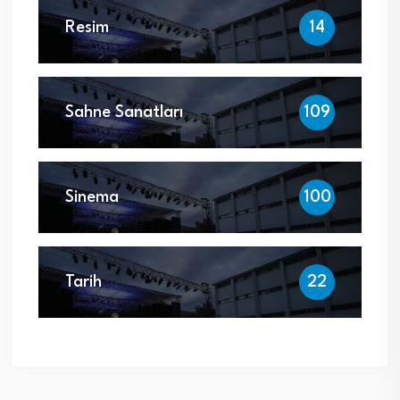
Resim
14
Sahne Sanatları
109
Sinema
100
Tarih
22