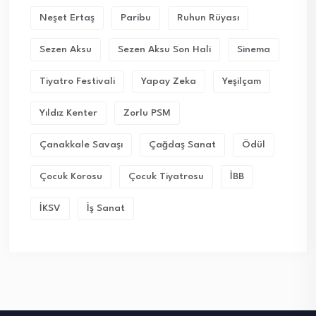
Neşet Ertaş
Paribu
Ruhun Rüyası
Sezen Aksu
Sezen Aksu Son Hali
Sinema
Tiyatro Festivali
Yapay Zeka
Yeşilçam
Yıldız Kenter
Zorlu PSM
Çanakkale Savaşı
Çağdaş Sanat
Ödül
Çocuk Korosu
Çocuk Tiyatrosu
İBB
İKSV
İş Sanat