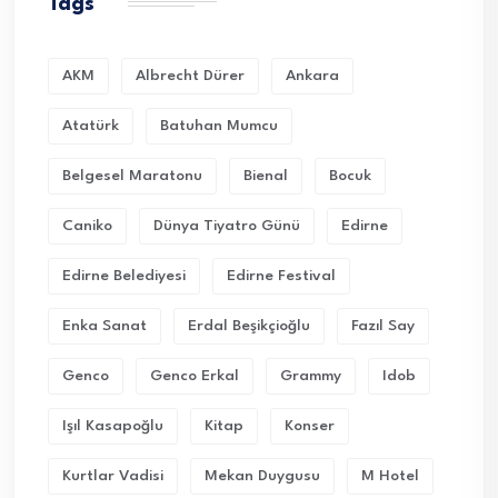
Tags
AKM
Albrecht Dürer
Ankara
Atatürk
Batuhan Mumcu
Belgesel Maratonu
Bienal
Bocuk
Caniko
Dünya Tiyatro Günü
Edirne
Edirne Belediyesi
Edirne Festival
Enka Sanat
Erdal Beşikçioğlu
Fazıl Say
Genco
Genco Erkal
Grammy
Idob
Işıl Kasapoğlu
Kitap
Konser
Kurtlar Vadisi
Mekan Duygusu
M Hotel