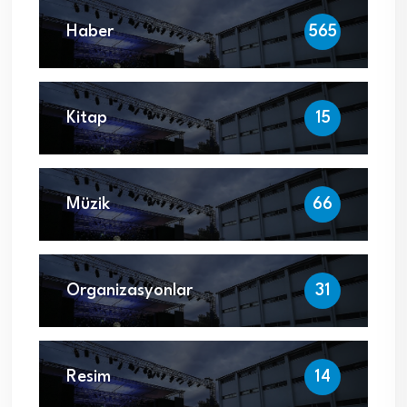
Haber
565
Kitap
15
Müzik
66
Organizasyonlar
31
Resim
14