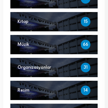
Kitap
15
Müzik
66
Organizasyonlar
31
Resim
14