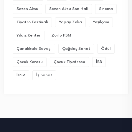
Sezen Aksu
Sezen Aksu Son Hali
Sinema
Tiyatro Festivali
Yapay Zeka
Yeşilçam
Yıldız Kenter
Zorlu PSM
Çanakkale Savaşı
Çağdaş Sanat
Ödül
Çocuk Korosu
Çocuk Tiyatrosu
İBB
İKSV
İş Sanat