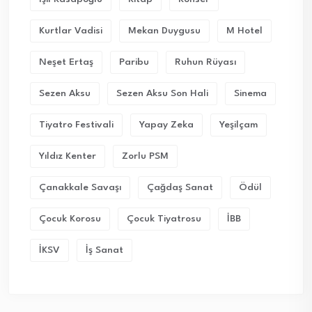
Kurtlar Vadisi
Mekan Duygusu
M Hotel
Neşet Ertaş
Paribu
Ruhun Rüyası
Sezen Aksu
Sezen Aksu Son Hali
Sinema
Tiyatro Festivali
Yapay Zeka
Yeşilçam
Yıldız Kenter
Zorlu PSM
Çanakkale Savaşı
Çağdaş Sanat
Ödül
Çocuk Korosu
Çocuk Tiyatrosu
İBB
İKSV
İş Sanat