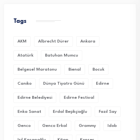
Tags
AKM
Albrecht Dürer
Ankara
Atatürk
Batuhan Mumcu
Belgesel Maratonu
Bienal
Bocuk
Caniko
Dünya Tiyatro Günü
Edirne
Edirne Belediyesi
Edirne Festival
Enka Sanat
Erdal Beşikçioğlu
Fazıl Say
Genco
Genco Erkal
Grammy
Idob
Işıl Kasapoğlu
Kitap
Konser