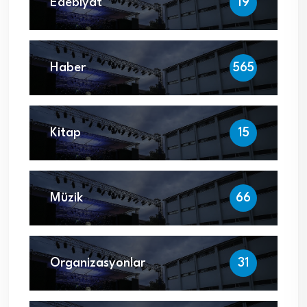
Edebiyat
19
Haber
565
Kitap
15
Müzik
66
Organizasyonlar
31