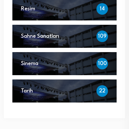
Resim
14
Sahne Sanatları
109
Sinema
100
Tarih
22