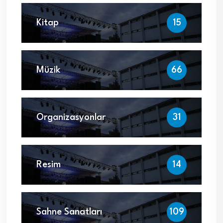
Kitap
15
Müzik
66
Organizasyonlar
31
Resim
14
Sahne Sanatları
109