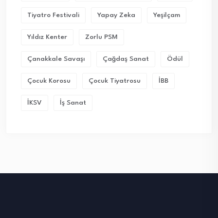
Tiyatro Festivali
Yapay Zeka
Yeşilçam
Yıldız Kenter
Zorlu PSM
Çanakkale Savaşı
Çağdaş Sanat
Ödül
Çocuk Korosu
Çocuk Tiyatrosu
İBB
İKSV
İş Sanat