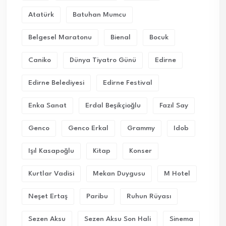
Atatürk
Batuhan Mumcu
Belgesel Maratonu
Bienal
Bocuk
Caniko
Dünya Tiyatro Günü
Edirne
Edirne Belediyesi
Edirne Festival
Enka Sanat
Erdal Beşikçioğlu
Fazıl Say
Genco
Genco Erkal
Grammy
Idob
Işıl Kasapoğlu
Kitap
Konser
Kurtlar Vadisi
Mekan Duygusu
M Hotel
Neşet Ertaş
Paribu
Ruhun Rüyası
Sezen Aksu
Sezen Aksu Son Hali
Sinema