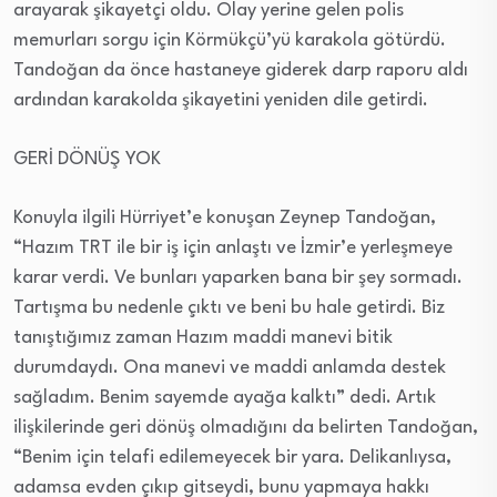
arayarak şikayetçi oldu. Olay yerine gelen polis
memurları sorgu için Körmükçü’yü karakola götürdü.
Tandoğan da önce hastaneye giderek darp raporu aldı
ardından karakolda şikayetini yeniden dile getirdi.
GERİ DÖNÜŞ YOK
Konuyla ilgili Hürriyet’e konuşan Zeynep Tandoğan,
“Hazım TRT ile bir iş için anlaştı ve İzmir’e yerleşmeye
karar verdi. Ve bunları yaparken bana bir şey sormadı.
Tartışma bu nedenle çıktı ve beni bu hale getirdi. Biz
tanıştığımız zaman Hazım maddi manevi bitik
durumdaydı. Ona manevi ve maddi anlamda destek
sağladım. Benim sayemde ayağa kalktı” dedi. Artık
ilişkilerinde geri dönüş olmadığını da belirten Tandoğan,
“Benim için telafi edilemeyecek bir yara. Delikanlıysa,
adamsa evden çıkıp gitseydi, bunu yapmaya hakkı