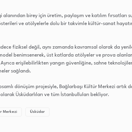
gi alanından birey için üretim, paylaşım ve katılım fırsatlar
gösterileri ve atölyelerle dolu bir takvimle kültür-sanat haya
adece fiziksel değil, aynı zamanda kavramsal olarak da yenil
 model benimsenerek, üst katlarda atölyeler ve prova alanları
 Ayrıca erişilebilirlikten yangın güvenliğine, sahne teknoloji
meler sağlandı.
psamlı dönüşüm projesiyle, Bağlarbaşı Kültür Merkezi artık 
olarak Üsküdarlıları ve tüm İstanbulluları bekliyor.
ür Merkezi
Üsküdar