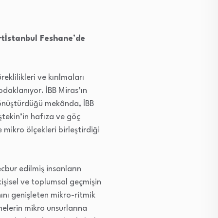
rtİstanbul Feshane’de
klilikleri ve kırılmaları
 odaklanıyor. İBB Miras’ın
 dönüştürdüğü mekânda, İBB
ştekin’in hafıza ve göç
ikro ölçekleri birleştirdiği
cbur edilmiş insanların
kişisel ve toplumsal geçmişin
nını genişleten mikro-ritmik
nelerin mikro unsurlarına