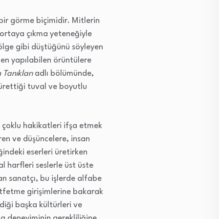
bir görme biçimidir. Mitlerin
 ortaya çıkma yeteneğiyle
ölge gibi düştüğünü söyleyen
en yapılabilen örüntülere
n Tanıkları
adlı bölümünde,
 ürettiği tuval ve boyutlu
 çoklu hakikatleri ifşa etmek
vren ve düşüncelere, insan
indeki eserleri üretirken
l harfleri seslerle üst üste
an sanatçı, bu işlerde alfabe
e atfetme girişimlerine bakarak
diği başka kültürleri ve
ma deneyiminin gerekliliğine