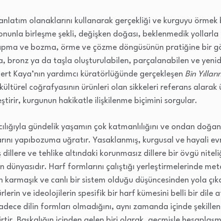
 anlatım olanaklarını kullanarak gerçekliği ve kurguyu örmek 
nunla birleşme şekli, değişken doğası, beklenmedik yollarla
an yapma ve bozma, örme ve çözme döngüsünün pratiğine bir g
, bronz ya da taşla oluşturulabilen, parçalanabilen ve yenid
Mert Kaya’nın yardımcı küratörlüğünde gerçekleşen
Bin Yılları
kültürel coğrafyasının ürünleri olan sikkeleri referans alarak
eştirir, kurgunun hakikatle ilişkilenme biçimini sorgular.
acılığıyla gündelik yaşamın çok katmanlılığını ve ondan doğan
tlarını yapıbozuma uğratır. Yasaklanmış, kurgusal ve hayali e
illere ve tehlike altındaki korunmasız dillere bir övgü niteliğ
n dünyasıdır. Harf formlarını çalıştığı yerleştirmelerinde meta
in karmaşık ve canlı bir sistem olduğu düşüncesinden yola çık
ürlerin ve ideolojilerin spesifik bir harf kümesini belli bir dil
 sadece dilin formları olmadığını, aynı zamanda içinde şekillen
irtir. Başkalığın içinden gelen biri olarak, geçmişle hesaplaş