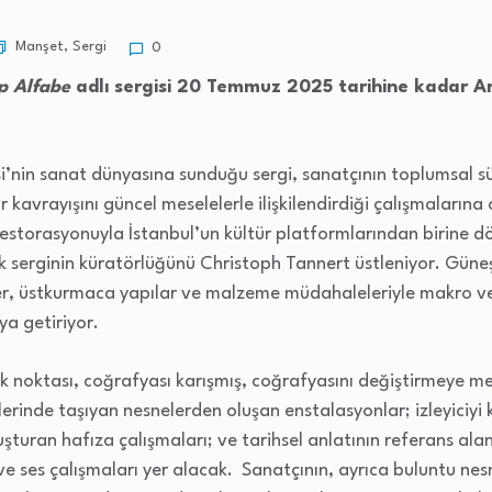
Manşet
,
Sergi
0
p Alfabe
adlı sergisi 20 Temmuz 2025 tarihine kadar A
i’nin sanat dünyasına sunduğu sergi, sanatçının toplumsal süre
 kavrayışını güncel meselelerle ilişkilendirdiği çalışmalarına
restorasyonuyla İstanbul’un kültür platformlarından birine
cak serginin küratörlüğünü Christoph Tannert üstleniyor. Güne
ler, üstkurmaca yapılar ve malzeme müdahaleleriyle makro ve m
aya getiriyor.
k noktası, coğrafyası karışmış, coğrafyasını değiştirmeye me
lerinde taşıyan nesnelerden oluşan enstalasyonlar; izleyiciyi 
luşturan hafıza çalışmaları; ve tarihsel anlatının referans ala
e ses çalışmaları yer alacak. Sanatçının, ayrıca buluntu nes