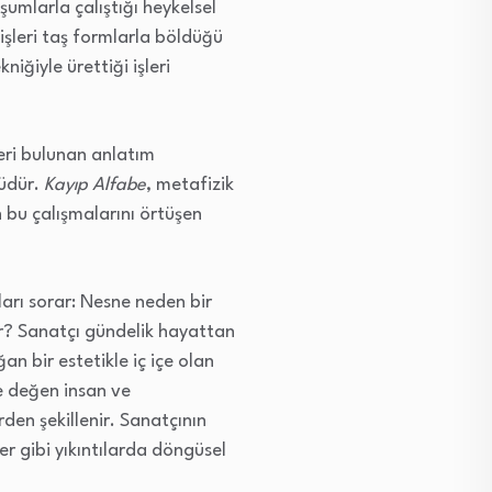
umlarla çalıştığı heykelsel
 işleri taş formlarla böldüğü
iğiyle ürettiği işleri
eri bulunan anlatım
südür.
Kayıp Alfabe
, metafizik
 bu çalışmalarını örtüşen
arı sorar: Nesne neden bir
r? Sanatçı gündelik hayattan
an bir estetikle iç içe olan
ne değen insan ve
den şekillenir. Sanatçının
er gibi yıkıntılarda döngüsel