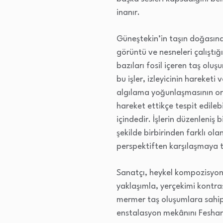
inanır.
Güneştekin’in taşın doğasına 
görüntü ve nesneleri çalıştığ
bazıları fosil içeren taş olu
bu işler, izleyicinin hareketi 
algılama yoğunlaşmasının orta
hareket ettikçe tespit edilebi
içindedir. İşlerin düzenleniş 
şekilde birbirinden farklı ol
perspektiften karşılaşmaya te
Sanatçı, heykel kompozisyonl
yaklaşımla, yerçekimi kontras
mermer taş oluşumlara sahip,
enstalasyon mekânını Feshane’n