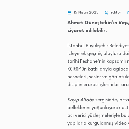
15 Nisan 2025
editor
Ahmet Güneştekin’in
Kayı
ziyaret edilebilir.
İstanbul Büyükşehir Belediyes
izleyerek geçmiş olaylara dair
tarihi Feshane’nin kapsamlı 
Kültür’ün katkılarıyla açıla
nesneleri, sesler ve görüntü
disiplinlerarası işlerini bir ar
Kayıp Alfabe
sergisinde, orta
belleklerini yoğunlaşarak üst
acı verici yüzleşmeleriyle bu
yapılarla kurgulanmış video v