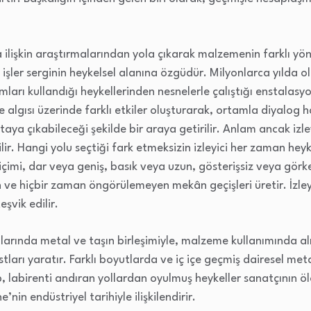
ilişkin araştırmalarından yola çıkarak malzemenin farklı yönl
ı işler serginin heykelsel alanına özgüdür. Milyonlarca yılda
şumları kullandığı heykellerinden nesnelerle çalıştığı enstal
ve algısı üzerinde farklı etkiler oluşturarak, ortamla diyalog ha
ya çıkabileceği şekilde bir araya getirilir. Anlam ancak izle
lir. Hangi yolu seçtiği fark etmeksizin izleyici her zaman heyke
biçimi, dar veya geniş, basık veya uzun, gösterişsiz veya görke
an ve hiçbir zaman öngörülemeyen mekân geçişleri üretir. İzley
şvik edilir.
arında metal ve taşın birleşimiyle, malzeme kullanımında alış
tları yaratır. Farklı boyutlarda ve iç içe geçmiş dairesel met
 labirenti andıran yollardan oyulmuş heykeller sanatçının öl
in endüstriyel tarihiyle ilişkilendirir.