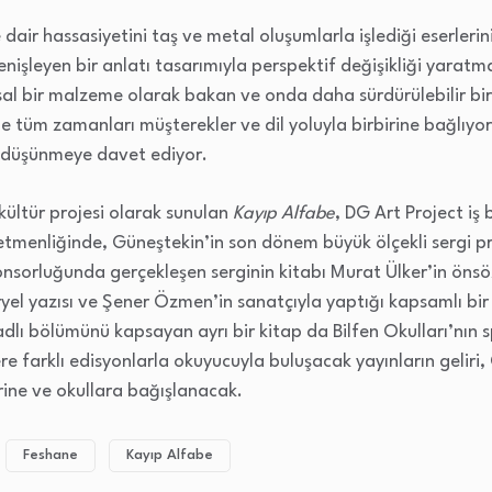
dair hassasiyetini taş ve metal oluşumlarla işlediği eserlerini
nişleyen bir anlatı tasarımıyla perspektif değişikliği yarat
sal bir malzeme olarak bakan ve onda daha sürdürülebilir bi
le tüm zamanları müşterekler ve dil yoluyla birbirine bağlıyor 
a düşünmeye davet ediyor.
kültür projesi olarak sunulan
Kayıp Alfabe
, DG Art Project iş 
tmenliğinde, Güneştekin’in son dönem büyük ölçekli sergi pr
ponsorluğunda gerçekleşen serginin kitabı Murat Ülker’in önsö
el yazısı ve Şener Özmen’in sanatçıyla yaptığı kapsamlı bir s
dlı bölümünü kapsayan ayrı bir kitap da Bilfen Okulları’nın 
re farklı edisyonlarla okuyucuyla buluşacak yayınların geliri,
rine ve okullara bağışlanacak.
Feshane
Kayıp Alfabe