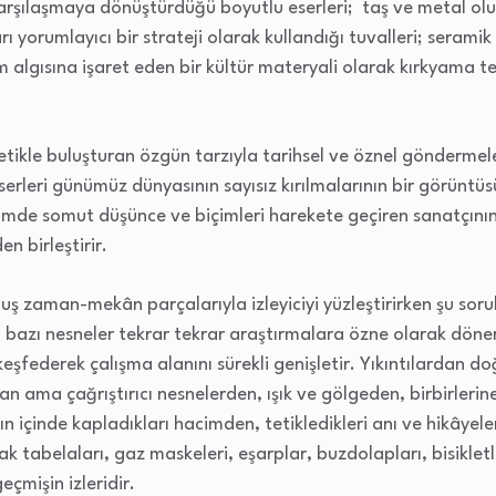
rşılaşmaya dönüştürdüğü boyutlu eserleri; taş ve metal oluş
ı yorumlayıcı bir strateji olarak kullandığı tuvalleri; seramik
 algısına işaret eden bir kültür materyali olarak kırkyama tekn
tetikle buluşturan özgün tarzıyla tarihsel ve öznel göndermel
eserleri günümüz dünyasının sayısız kırılmalarının bir görüntü
çimde somut düşünce ve biçimleri harekete geçiren sanatçının
n birleştirir.
zaman-mekân parçalarıyla izleyiciyi yüzleştirirken şu sorul
 bazı nesneler tekrar tekrar araştırmalara özne olarak döne
eşfederek çalışma alanını sürekli genişletir. Yıkıntılardan doğ
n ama çağrıştırıcı nesnelerden, ışık ve gölgeden, birbirleri
 içinde kapladıkları hacimden, tetikledikleri anı ve hikâyeler
 tabelaları, gaz maskeleri, eşarplar, buzdolapları, bisikletl
eçmişin izleridir.