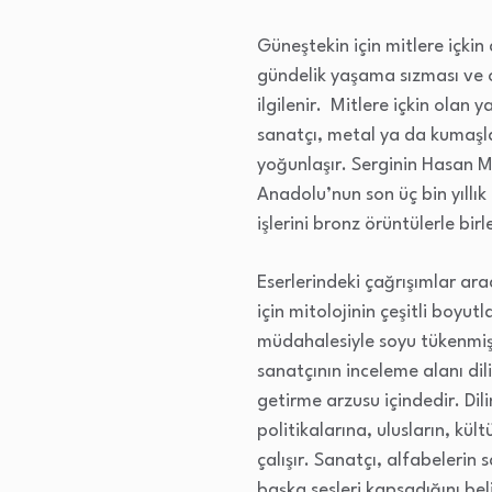
Güneştekin için mitlere içkin
gündelik yaşama sızması ve o
ilgilenir. Mitlere içkin ol
sanatçı, metal ya da kumaşla
yoğunlaşır. Serginin Hasan 
Anadolu’nun son üç bin yıllık 
işlerini bronz örüntülerle birl
Eserlerindeki çağrışımlar ar
için mitolojinin çeşitli boyu
müdahalesiyle soyu tükenmiş d
sanatçının inceleme alanı dili
getirme arzusu içindedir. Dil
politikalarına, ulusların, kült
çalışır. Sanatçı, alfabelerin
başka sesleri kapsadığını bel