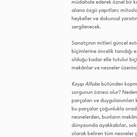
müdahale ederek öznel bir ka
alana özgü yapıtları; mitoslar
heykeller ve dokunsal yaratım
sergilenecek.
Sanatçının mitleri güncel es
biçimlerine öncelik tanıdığı 
olduğu kadar elle tutulur bi
mekânlar ve nesneler üzerinde
Kayıp Alfabe
bütünden kopmuş 
sorgunun öznesi olur? Neden
parçaları ve duygulanımları k
bu parçalar çoğunlukla sırada
nesnelerden, bunların mekânın
dünyasında ayakkabılar, sokak
olarak beliren tüm nesneler g