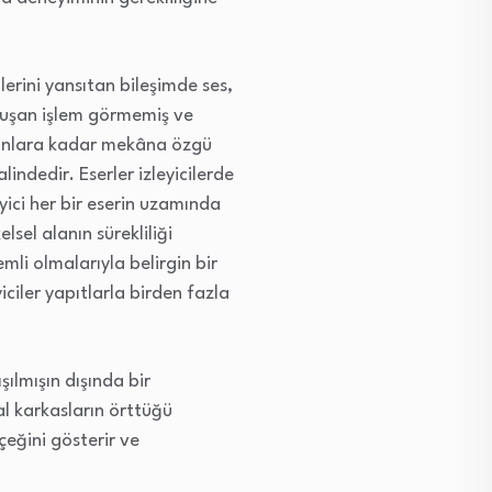
erini yansıtan bileşimde ses,
 oluşan işlem görmemiş ve
asyonlara kadar mekâna özgü
lindedir. Eserler izleyicilerde
yici her bir eserin uzamında
lsel alanın sürekliliği
mli olmalarıyla belirgin bir
iciler yapıtlarla birden fazla
ılmışın dışında bir
al karkasların örttüğü
çeğini gösterir ve