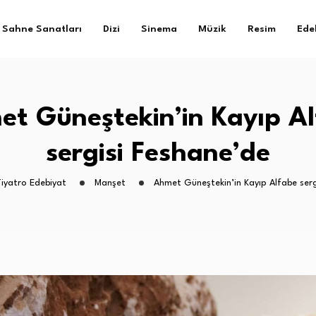
Sahne Sanatları
Dizi
Sinema
Müzik
Resim
Ede
t Güneştekin’in Kayıp A
sergisi Feshane’de
Tiyatro Edebiyat
Manşet
Ahmet Güneştekin’in Kayıp Alfabe serg