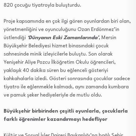
820 çocuğu tiyatroyla buluşturdu.
Proje kapsamında en çok ilgi gören oyunlardan biri olan,
yönetmenliğini ve oyunculuğunu Ozan Erdönmez’in
üstlendiği
‘Dünyanın Eski Zamanlarında’
, Mersin
Büyükşehir Belediyesi hizmet binasındaki çocuk
sahnesinde minik izleyicilerle buluştu. Son olarak
Yenişehir Aliye Pozcu İlköğretim Okulu öğrencileri,
yaklaşık 40 dakika süren bu eğlenceli gösteriyi
kahkahalarla izledi. Gösteri sonrasında çocuklar sadece
tiyatro ile eğlenmekle kalmadı, aynı zamanda kumbara
ve pamuk şeker hediyeleriyle de mutlu oldu.
Büyükşehir birbirinden çeşitli oyunlarla, çocuklarla
farklı öğrenimler kazandırmayı hedefliyor
Kültür ve Sosyal İşler Dairesi Başkanlığı’na bağlı Şehir