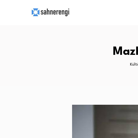
Mazh
Kült