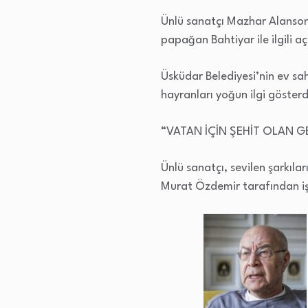
Ünlü sanatçı Mazhar Alanson
papağan Bahtiyar ile ilgili 
Üsküdar Belediyesi’nin ev sa
hayranları yoğun ilgi göster
“VATAN İÇİN ŞEHİT OLAN 
Ünlü sanatçı, sevilen şarkılar
Murat Özdemir tarafından i