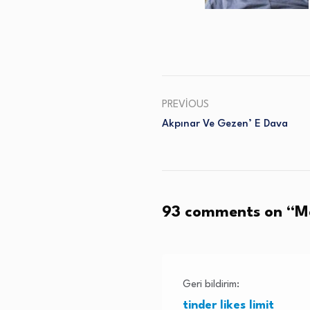
PREVIOUS
Akpınar Ve Gezen’ E Dava
93 comments on “
Ma
Geri bildirim:
tinder likes limit