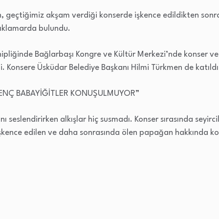
, geçtiğimiz akşam verdiği konserde işkence edildikten son
açıklamarda bulundu.
hipliğinde Bağlarbaşı Kongre ve Kültür Merkezi’nde konser 
di. Konsere Üsküdar Belediye Başkanı Hilmi Türkmen de katıldı
GENÇ BABAYİĞİTLER KONUŞULMUYOR”
ını seslendirirken alkışlar hiç susmadı. Konser sırasında seyir
şkence edilen ve daha sonrasında ölen papağan hakkında ko