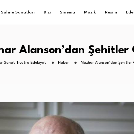
Sahne Sanatları
Dizi
Sinema
Müzik
Resim
Ede
ar Alanson’dan Şehitler Ç
ür Sanat Tiyatro Edebiyat
Haber
Mazhar Alanson’dan Şehitler Ç