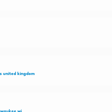
es united kingdom
ilwaukee wi