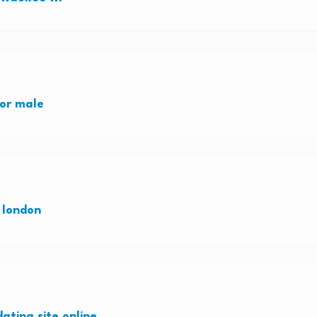
for male
n london
dating site online