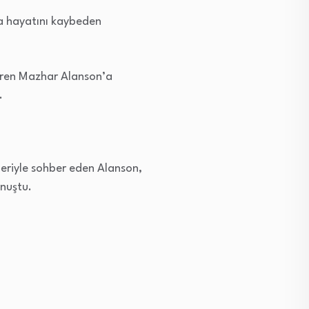
ra hayatını kaybeden
veren Mazhar Alanson’a
.
cileriyle sohber eden Alanson,
nuştu.