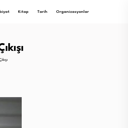
biyat
Kitap
Tarih
Organizasyonlar
ıkışı
ıkışı