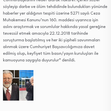
Cumhurbaşkanını hedef alarak hakaret içerikli sözler
söyleyip darbe ve ölüm tehdidinde bulundukları yönünde
haberler yer aldığının tespiti üzerine 5271 sayılı Ceza
Muhakemesi Kanunu’nun 160. maddesi uyarınca işin
aslını araştırmak ve sorumlular hakkında yasal gereğine
tevessül etmek amacıyla 22.12.2018 tarihinde
soruşturma başlatılmış ve her iki şüpheli savunmaları
alınmak üzere Cumhuriyet Başsavcılığımıza davet
edilmiş olup, keyfiyet tüm basın/yayın kuruluşları ile
kamuoyuna saygıyla duyurulur” denildi.