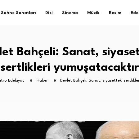
Sahne Sanatları
Dizi
Sinema
Müzik
Resim
Ede
et Bahçeli: Sanat, siyase
sertlikleri yumuşatacaktır
atro Edebiyat
Haber
Devlet Bahçeli: Sanat, siyasetteki sertlikl