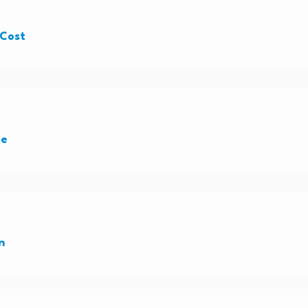
 Cost
te
n