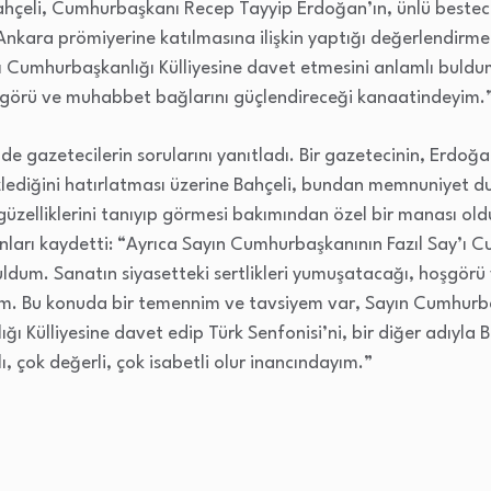
çeli, Cumhurbaşkanı Recep Tayyip Erdoğan’ın, ünlü besteci v
 Ankara prömiyerine katılmasına ilişkin yaptığı değerlendirm
 Cumhurbaşkanlığı Külliyesine davet etmesini anlamlı buldum
oşgörü ve muhabbet bağlarını güçlendireceği kanaatindeyim.”
de gazetecilerin sorularını yanıtladı. Bir gazetecinin, Erdoğa
zlediğini hatırlatması üzerine Bahçeli, bundan memnuniyet d
güzelliklerini tanıyıp görmesi bakımından özel bir manası o
unları kaydetti: “Ayrıca Sayın Cumhurbaşkanının Fazıl Say’ı C
ldum. Sanatın siyasetteki sertlikleri yumuşatacağı, hoşgör
m. Bu konuda bir temennim ve tavsiyem var, Sayın Cumhurb
 Külliyesine davet edip Türk Senfonisi’ni, bir diğer adıyla B
ı, çok değerli, çok isabetli olur inancındayım.”