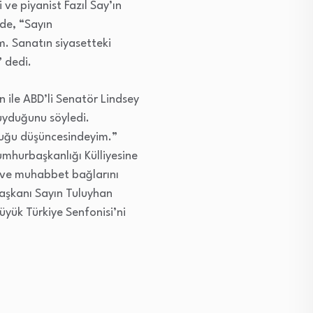
e piyanist Fazıl Say’ın
ede, “Sayın
. Sanatın siyasetteki
 dedi.
n ile ABD’li Senatör Lindsey
uyduğunu söyledi.
lduğu düşüncesindeyim.”
umhurbaşkanlığı Külliyesine
ü ve muhabbet bağlarını
aşkanı Sayın Tuluyhan
üyük Türkiye Senfonisi’ni