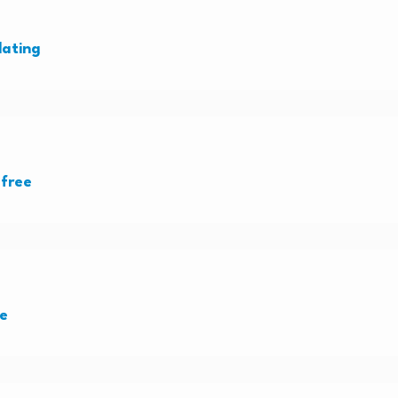
dating
 free
ee