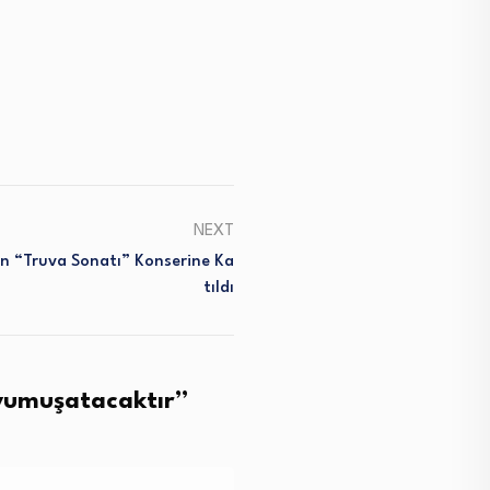
NEXT
n “Truva Sonatı” Konserine Ka
Tıldı
i yumuşatacaktır
”