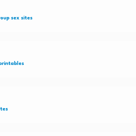
oup sex sites
printables
ites