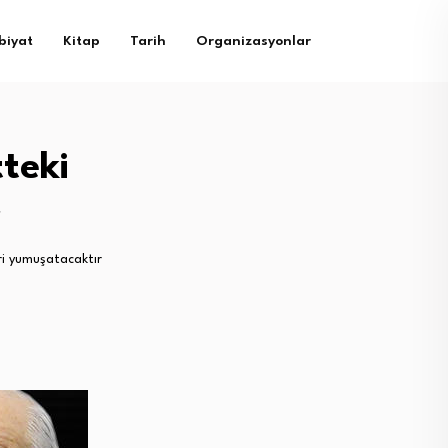
biyat
Kitap
Tarih
Organizasyonlar
tteki
eri yumuşatacaktır