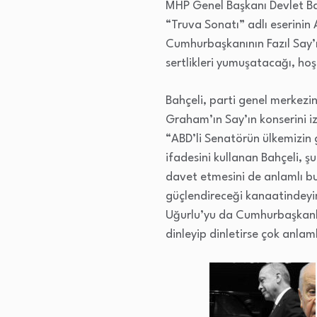
MHP Genel Başkanı Devlet Bah
“Truva Sonatı” adlı eserinin
Cumhurbaşkanının Fazıl Say’ı
sertlikleri yumuşatacağı, h
Bahçeli, parti genel merkezin
Graham’ın Say’ın konserini i
“ABD’li Senatörün ülkemizin 
ifadesini kullanan Bahçeli, ş
davet etmesini de anlamlı bu
güçlendireceği kanaatindeyi
Uğurlu’yu da Cumhurbaşkanlığı
dinleyip dinletirse çok anlaml