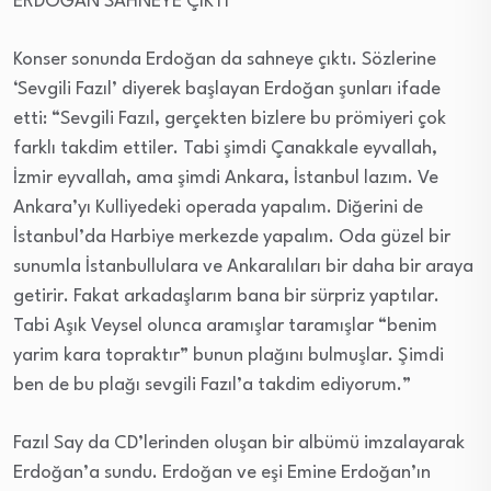
ERDOĞAN SAHNEYE ÇIKTI
Konser sonunda Erdoğan da sahneye çıktı. Sözlerine
‘Sevgili Fazıl’ diyerek başlayan Erdoğan şunları ifade
etti: “Sevgili Fazıl, gerçekten bizlere bu prömiyeri çok
farklı takdim ettiler. Tabi şimdi Çanakkale eyvallah,
İzmir eyvallah, ama şimdi Ankara, İstanbul lazım. Ve
Ankara’yı Kulliyedeki operada yapalım. Diğerini de
İstanbul’da Harbiye merkezde yapalım. Oda güzel bir
sunumla İstanbullulara ve Ankaralıları bir daha bir araya
getirir. Fakat arkadaşlarım bana bir sürpriz yaptılar.
Tabi Aşık Veysel olunca aramışlar taramışlar “benim
yarim kara topraktır” bunun plağını bulmuşlar. Şimdi
ben de bu plağı sevgili Fazıl’a takdim ediyorum.”
Fazıl Say da CD’lerinden oluşan bir albümü imzalayarak
Erdoğan’a sundu. Erdoğan ve eşi Emine Erdoğan’ın