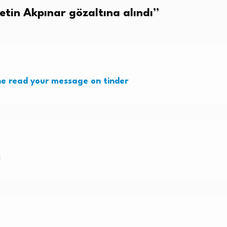
etin Akpınar gözaltına alındı
”
e read your message on tinder
s