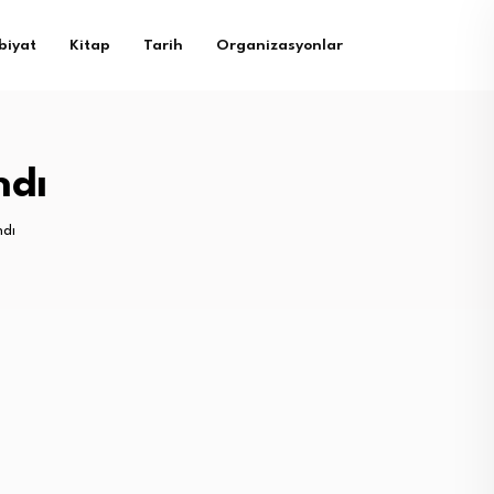
biyat
Kitap
Tarih
Organizasyonlar
ndı
ndı