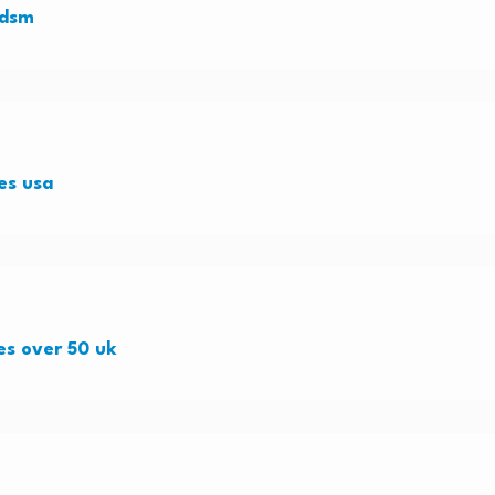
bdsm
es usa
tes over 50 uk