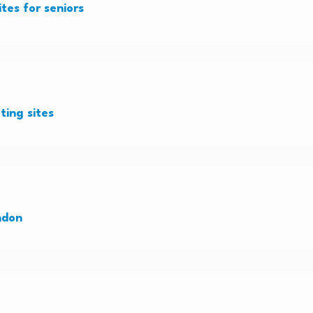
ites for seniors
ting sites
ndon