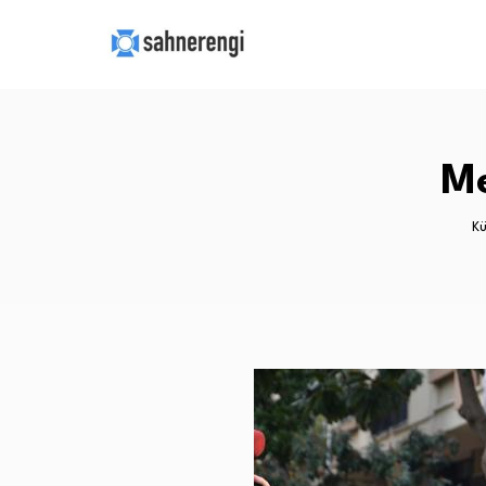
Me
Kü