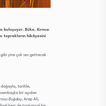
la buluşuyor. Büke,
Kırmızı
 toprakların hikâyesini
ibi yine çok ses getirecek
 doğayla, tarihle,
 bambaşka bir açıdan
ırmızı Buğday
, Arap Ali,
hsel hem de toplumsal bir