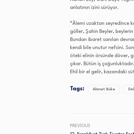
anlatının izini sürüyor.
“Âlemi uzaktan seyredince kul
göller, Şahin Beyler, beylerin
Bundan ibaret sanılan devran
kendi bile unutur nefsini. S
öteki elinin örsünde döver, 
çıkar. Bütün iş çoğunluktadır
Ehil bir el gelir, kazandaki s
Tags:
Ahmet Büke
Del
PREVIOUS