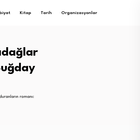
biyat
Kitap
Tarih
Organizasyonlar
adağlar
 Buğday
duranların romanı: