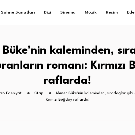
Sahne Sanatları
Dizi
Sinema
Müzik
Resim
Ede
Büke’nin kaleminden, sır
uranların romanı: Kırmızı
raflarda!
tro Edebiyat
Kitap
Ahmet Büke’nin kaleminden, sıradağlar gibi 
Kırmızı Buğday raflarda!