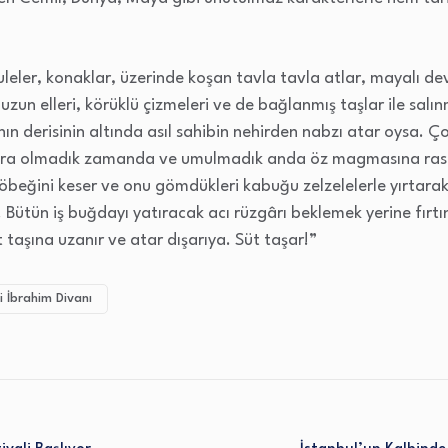
eler, konaklar, üzerinde koşan tavla tavla atlar, mayalı deve
 uzun elleri, körüklü çizmeleri ve de bağlanmış taşlar ile salı
ın derisinin altında asıl sahibin nehirden nabzı atar oysa. 
onra olmadık zamanda ve umulmadık anda öz magmasına rastlar
göbeğini keser ve onu gömdükleri kabuğu zelzelelerle yırtara
. Bütün iş buğdayı yatıracak acı rüzgârı beklemek yerine fırt
üt taşına uzanır ve atar dışarıya. Süt taşar!”
i İbrahim Divanı