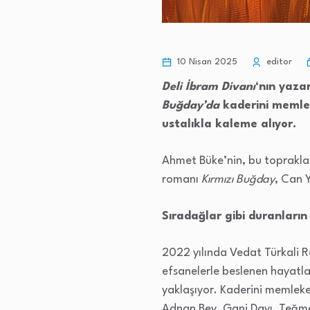
10 Nisan 2025
editor
Deli İbram
Divanı
‘nın yaza
Buğday’da
kaderini memlek
ustalıkla kaleme alıyor.
Ahmet Büke’nin, bu topraklar
romanı
Kırmızı Buğday
, Can Y
Sıradağlar gibi duranları
2022 yılında Vedat Türkali
efsanelerle beslenen hayatl
yaklaşıyor. Kaderini memlek
Adnan Bey, Gani Dayı, Teğme