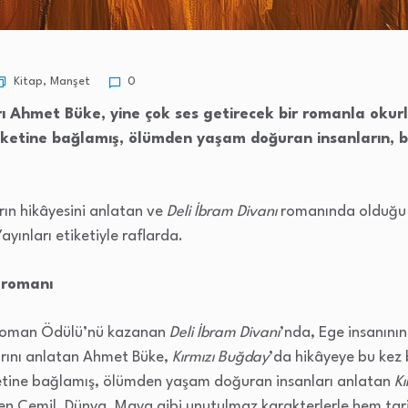
Kitap
,
Manşet
0
rı Ahmet Büke, yine çok ses getirecek bir romanla okur
etine bağlamış, ölümden yaşam doğuran insanların, bu
ın hikâyesini anlatan ve
Deli İbram Divanı
romanında olduğu g
ayınları etiketiyle raflarda.
n romanı
 Roman Ödülü’nü kazanan
Deli İbram Divanı
’nda, Ege insanının
arını anlatan Ahmet Büke,
Kırmızı Buğday
’da hikâyeye bu kez
etine bağlamış, ölümden yaşam doğuran insanları anlatan
K
n Cemil, Dünya, Maya gibi unutulmaz karakterlerle hem tari